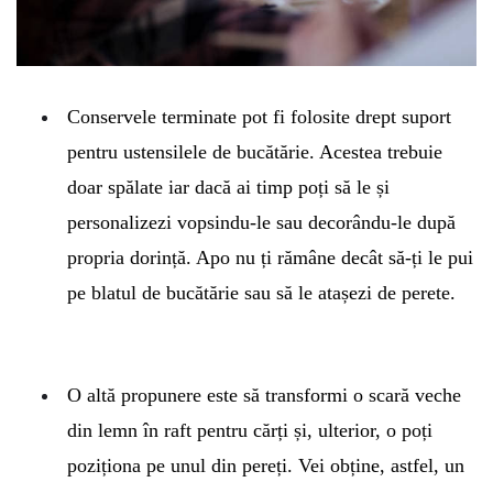
Conservele terminate pot fi folosite drept suport
pentru ustensilele de bucătărie. Acestea trebuie
doar spălate iar dacă ai timp poți să le și
personalizezi vopsindu-le sau decorându-le după
propria dorință. Apo nu ți rămâne decât să-ți le pui
pe blatul de bucătărie sau să le atașezi de perete.
O altă propunere este să transformi o scară veche
din lemn în raft pentru cărți și, ulterior, o poți
poziționa pe unul din pereți. Vei obține, astfel, un