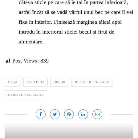
câteva sticle pe care să le tai în partea inferioară,
astfel încât să se vadă vârful unui bec pe care îl vei
fixa în interior. Finisează marginea tăiată apoi
introdu în interiorul sticlei becul și firul de
alimentare.
Post Views:
839
CASA
CASEDE10
DECOR
IDEI DE RECICLARE
OBIECTE RECICLATE