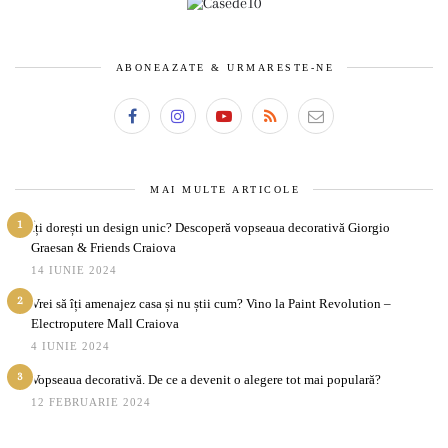
ABONEAZATE & URMARESTE-NE
MAI MULTE ARTICOLE
1
Îți dorești un design unic? Descoperă vopseaua decorativă Giorgio
Graesan & Friends Craiova
14 IUNIE 2024
2
Vrei să îți amenajez casa și nu știi cum? Vino la Paint Revolution –
Electroputere Mall Craiova
4 IUNIE 2024
3
Vopseaua decorativă. De ce a devenit o alegere tot mai populară?
12 FEBRUARIE 2024