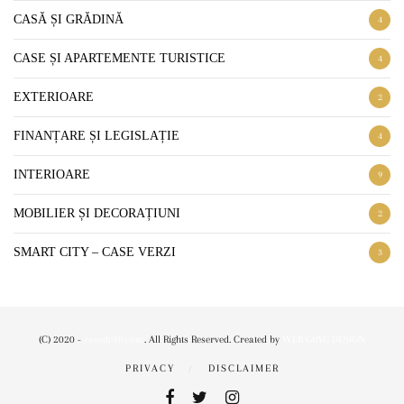
CASĂ ȘI GRĂDINĂ
4
CASE ȘI APARTEMENTE TURISTICE
4
EXTERIOARE
2
FINANȚARE ȘI LEGISLAȚIE
4
INTERIOARE
9
MOBILIER ȘI DECORAȚIUNI
2
SMART CITY – CASE VERZI
3
(C) 2020 -
casede10.com
. All Rights Reserved. Created by
WEB GRYG DESIGN
PRIVACY
DISCLAIMER