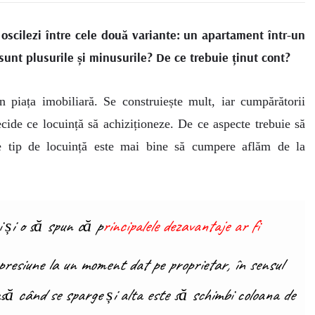
 oscilezi între cele două variante: un apartament într-un
sunt plusurile și minusurile? De ce trebuie ținut cont?
n piața imobiliară. Se construiește mult, iar cumpărătorii
ecide ce locuință să achiziționeze. De ce aspecte trebuie să
e tip de locuință este mai bine să cumpere aflăm de la
i și o să spun că p
rincipalele dezavantaje ar fi
presiune la un moment dat pe proprietar, în sensul
să când se sparge și alta este să schimbi coloana de