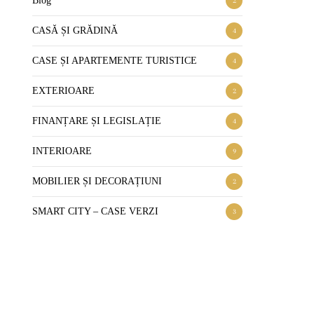
Blog
2
CASĂ ȘI GRĂDINĂ
4
CASE ȘI APARTEMENTE TURISTICE
4
EXTERIOARE
2
FINANȚARE ȘI LEGISLAȚIE
4
INTERIOARE
9
MOBILIER ȘI DECORAȚIUNI
2
SMART CITY – CASE VERZI
3