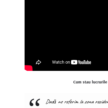
Cum stau lucrurile 
Dacă ne referim la zona rezidenți