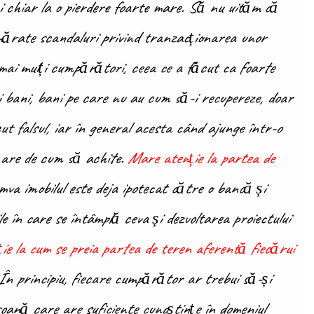
 chiar la o pierdere foarte mare. Să nu uităm că
mărate scandaluri privind tranzacționarea unor
e mai mulți cumpărători, ceea ce a făcut ca foarte
 bani, bani pe care nu au cum să-i recupereze, doar
ut falsul, iar în general acesta când ajunge într-o
ai are de cum să achite.
Mare atenție la partea de
mva imobilul este deja ipotecat către o bancă și
le în care se întâmplă ceva și dezvoltarea proiectului
e la cum se preia partea de teren aferentă fiecărui
 În principiu, fiecare cumpărător ar trebui să-și
oană care are suficiente cunoștințe în domeniul