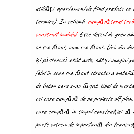
utilități, apartamentele fiind predate c
termice). În schimb,
cumpărătorul trebui
construit imobilul.
Este destul de greu când
ce s-a făcut, cum s-a făcut. Unii din dezv
își păstrează atât acte, cât și imagini p
felul în care s-a făcut structura metalică
de beton care s-au băgat, tipul de mortar
cei care cumpără de pe proiecte off plan, 
care cumpără în timpul construcției, să 
parte extrem de importantă din tranzacția