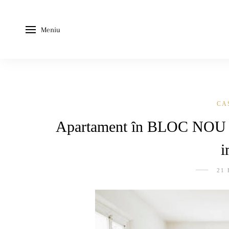
Meniu
CA
Apartament în BLOC NOU sa
i
21 