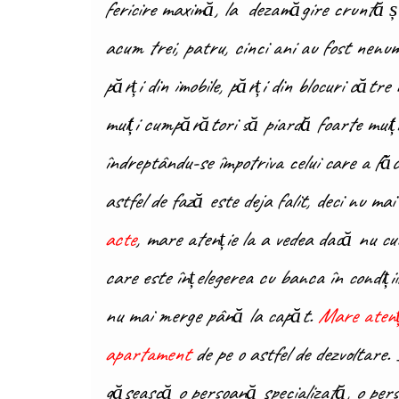
fericire maximă, la dezamăgire cruntă și
acum trei, patru, cinci ani au fost nenu
părți din imobile, părți din blocuri cătr
mulți cumpărători să piardă foarte mulți
îndreptându-se împotriva celui care a făc
astfel de fază este deja falit, deci nu m
acte
, mare atenție la a vedea dacă nu cu
care este înțelegerea cu banca în condiții
nu mai merge până la capăt.
Mare atenți
apartament
de pe o astfel de dezvoltare.
găsească o persoană specializată, o pers