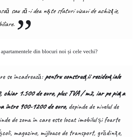
scă sau să-i dea niște sfaturi vizavi de achiziție,
iliare.
e apartamentele din blocuri noi și cele vechi?
are se încadrează:
pentru construcții rezidențiale
, chiar 1.500 de euro, plus TVA / m2, iar pe piața
eva între 900-1200 de euro,
depinde de nivelul de
inde de zona în care este locat imobilul și foarte
i (școli, magazine, mijloace de transport, grădinițe,