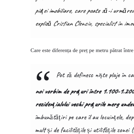
pieței imobiliare, care poate să-i urmărea
explică Cristian Clenciu, specialist în imob
Care este diferența de preț pe metru pătrat într
Pot să definesc niște plaje în c
noi vorbim de prețuri între 1.100-1.200
rezidențialului vechi prețurile merg und
îmbunătățiri pe care îl au locuințele, dep
mult și de facilitățile și utilitățile zone