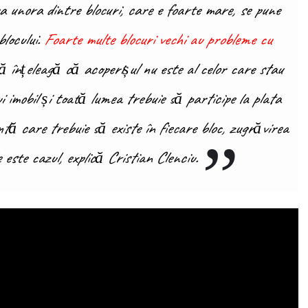
a unora dintre blocuri, care e foarte mare, se pune
blocului.
Foarte multe blocuri vechi au probleme cu
ă înțeleagă că acoperișul nu este al celor care stau
lui imobil și toată lumea trebuie să participe la plata
ntă care trebuie să existe în fiecare bloc, zugrăvirea
e este cazul, explică Cristian Clenciu.