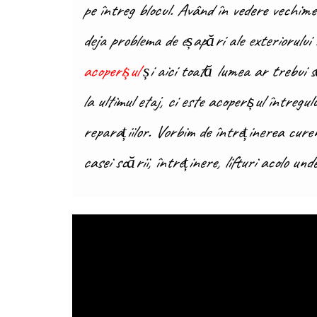
pe întreg blocul. Având în vedere vechime
deja problema de eșapări ale exteriorului 
acoperișul
și aici toată lumea ar trebui s
la ultimul etaj, ci este acoperișul întregu
reparațiilor. Vorbim de întreținerea cure
casei scării, întreținere, lifturi acolo und