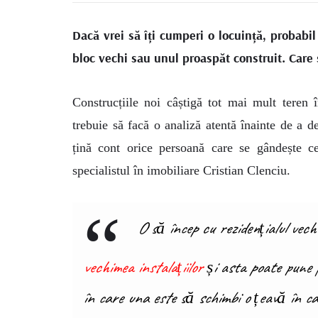
Dacă vrei să îți cumperi o locuință, probabil
bloc vechi sau unul proaspăt construit. Care 
Construcțiile noi câștigă tot mai mult teren î
trebuie să facă o analiză atentă înainte de a d
țină cont orice persoană care se gândește c
specialistul în imobiliare Cristian Clenciu.
O să încep cu rezidențialul vech
vechimea instalațiilor
și asta poate pune 
în care una este să schimbi o țeavă în ca