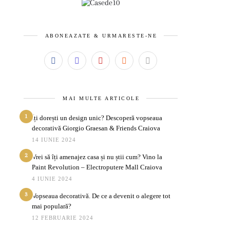
ABONEAZATE & URMARESTE-NE
MAI MULTE ARTICOLE
1
Îți dorești un design unic? Descoperă vopseaua
decorativă Giorgio Graesan & Friends Craiova
14 IUNIE 2024
2
Vrei să îți amenajez casa și nu știi cum? Vino la
Paint Revolution – Electroputere Mall Craiova
4 IUNIE 2024
3
Vopseaua decorativă. De ce a devenit o alegere tot
mai populară?
12 FEBRUARIE 2024