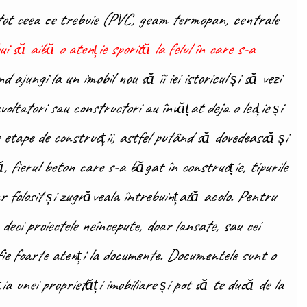
u tot ceea ce trebuie (PVC, geam termopan, centrale
 să aibă o atenție sporită la felul în care s-a
 ajungi la un imobil nou să îi iei istoricul și să vezi
oltatori sau constructori au învățat deja o lecție și
e etape de construcții, astfel putând să dovedească și
, fierul beton care s-a băgat în construcție, tipurile
 folosit și zugrăveala întrebuințată acolo. Pentru
deci proiectele neîncepute, doar lansate, sau cei
fie foarte atenți la documente. Documentele sunt o
 unei proprietăți imobiliare și pot să te ducă de la