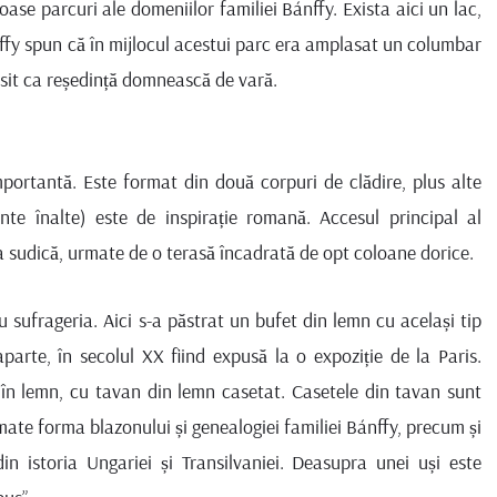
oase parcuri ale domeniilor familiei Bánffy. Exista aici un lac,
nffy spun că în mijlocul acestui parc era amplasat un columbar
osit ca reședință domnească de vară.
mportantă. Este format din două corpuri de clădire, plus alte
ante înalte) este de inspirație romană. Accesul principal al
ea sudică, urmate de o terasă încadrată de opt coloane dorice.
 sufrageria. Aici s-a păstrat un bufet din lemn cu același tip
aparte, în secolul XX fiind expusă la o expoziție de la Paris.
ți în lemn, cu tavan din lemn casetat. Casetele din tavan sunt
imate forma blazonului și genealogiei familiei Bánffy, precum și
in istoria Ungariei și Transilvaniei. Deasupra unei uși este