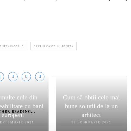
ANFFY RASCRUCI
CJ CLUJ CASTELUL BANFFY
multe cule din
Cum să obții cele mai
eabilitate cu bani
bune soluții de la un
THER READING...
europeni
arhitect
SEPTEMBRIE 2021
12 FEBRUARIE 2021