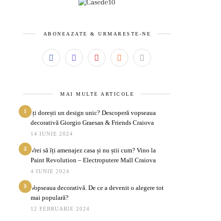
ABONEAZATE & URMARESTE-NE
MAI MULTE ARTICOLE
1
Îți dorești un design unic? Descoperă vopseaua
decorativă Giorgio Graesan & Friends Craiova
14 IUNIE 2024
2
Vrei să îți amenajez casa și nu știi cum? Vino la
Paint Revolution – Electroputere Mall Craiova
4 IUNIE 2024
3
Vopseaua decorativă. De ce a devenit o alegere tot
mai populară?
12 FEBRUARIE 2024