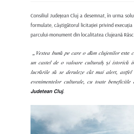
Consiliul Județean Cluj a desemnat, în urma soluți
formulate, câștigătorul licitației privind execuția
parcului-monument din localitatea clujeană Răsc
„𝑉𝑒𝑠𝑡𝑒𝑎 𝑏𝑢𝑛ă 𝑝𝑒 𝑐𝑎𝑟𝑒 𝑜 𝑑ă𝑚 𝑐𝑙𝑢𝑗𝑒𝑛𝑖𝑙𝑜𝑟 este 𝑐ă î𝑛𝑐
𝑢𝑛 𝑐𝑎𝑠𝑡𝑒𝑙 𝑑𝑒 𝑜 𝑣𝑎𝑙𝑜𝑎𝑟𝑒 𝑐𝑢𝑙𝑡𝑢𝑟𝑎𝑙ș ș𝑖 𝑖𝑠𝑡𝑜𝑟𝑖𝑐ă
𝑙𝑢𝑐𝑟ă𝑟𝑖𝑙𝑒 𝑠ă 𝑠𝑒 𝑑𝑒𝑟𝑢𝑙𝑒𝑧𝑒 𝑐â𝑡 𝑚𝑎𝑖 𝑎𝑙𝑒𝑟𝑡, 𝑎𝑠𝑡𝑓𝑒𝑙 î
𝑒𝑣𝑒𝑛𝑖𝑚𝑒𝑛𝑡𝑒𝑙𝑜𝑟 𝑐𝑢𝑙𝑡𝑢𝑟𝑎𝑙𝑒, 𝑐𝑢 𝑡𝑜𝑎𝑡𝑒 𝑏𝑒𝑛𝑒𝑓𝑖𝑐𝑖𝑖
𝗝𝘂𝗱𝗲𝘁𝗲𝗮𝗻 𝗖𝗹𝘂𝗷.