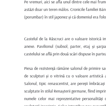
Pe vremuri, aici se afla unul dintre cele mai frum
astăzi doar un teren mâlos. Cronicile familiei Bá
(porumbar) în stil japonez și că domeniul era fol
Castelul de la Răscruci are o valoare istorică i
anexe. Pavilionul (subsol, parter, etaj și șarp
castelului se află prin două scări dispuse în part
Piesa de rezistență rămâne salonul de primire sau
de sculpturi și o vitrină cu o valoare artistică 
Salonul, tipic renascentist, are pereții îmbrăca
sculptate în stilul Renașterii germane, fiind impr
numele celor mai reprezentative personalități d