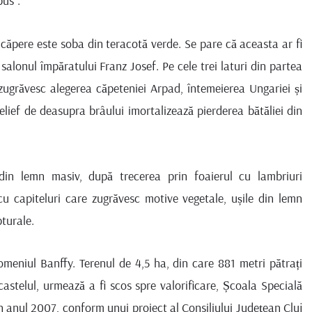
bus”.
încăpere este soba din teracotă verde. Se pare că aceasta ar fi
salonul împăratului Franz Josef. Pe cele trei laturi din partea
zugrăvesc alegerea căpeteniei Arpad, întemeierea Ungariei și
elief de deasupra brâului imortalizează pierderea bătăliei din
din lemn masiv, după trecerea prin foaierul cu lambriuri
u capiteluri care zugrăvesc motive vegetale, ușile din lemn
pturale.
omeniul Banffy. Terenul de 4,5 ha, din care 881 metri pătrați
castelul, urmează a fi scos spre valorificare, Școala Specială
în anul 2007, conform unui proiect al Consiliului Județean Cluj