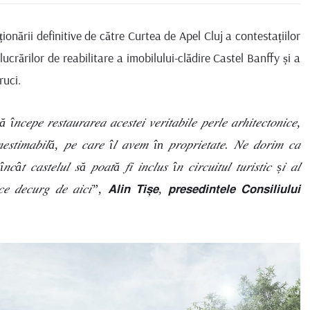
onării definitive de către Curtea de Apel Cluj a contestațiilor
 lucrărilor de reabilitare a imobilului-clădire Castel Banffy și a
ruci.
𝑝𝑒 𝑟𝑒𝑠𝑡𝑎𝑢𝑟𝑎𝑟𝑒𝑎 𝑎𝑐𝑒𝑠𝑡𝑒𝑖 𝑣𝑒𝑟𝑖𝑡𝑎𝑏𝑖𝑙𝑒 𝑝𝑒𝑟𝑙𝑒 𝑎𝑟ℎ𝑖𝑡𝑒𝑐𝑡𝑜𝑛𝑖𝑐𝑒,
 𝑖𝑛𝑒𝑠𝑡𝑖𝑚𝑎𝑏𝑖𝑙ă, 𝑝𝑒 𝑐𝑎𝑟𝑒 î𝑙 𝑎𝑣𝑒𝑚 în 𝑝𝑟𝑜𝑝𝑟𝑖𝑒𝑡𝑎𝑡𝑒. 𝑁𝑒 𝑑𝑜𝑟𝑖𝑚 𝑐𝑎
𝑛𝑐â𝑡 𝑐𝑎𝑠𝑡𝑒𝑙𝑢𝑙 𝑠ă 𝑝𝑜𝑎𝑡ă 𝑓𝑖 𝑖𝑛𝑐𝑙𝑢𝑠 î𝑛 𝑐𝑖𝑟𝑐𝑢𝑖𝑡𝑢𝑙 𝑡𝑢𝑟𝑖𝑠𝑡𝑖𝑐 ș𝑖 𝑎𝑙
𝑒 𝑐𝑒 𝑑𝑒𝑐𝑢𝑟𝑔 𝑑𝑒 𝑎𝑖𝑐𝑖”, 𝗔𝗹𝗶𝗻 𝗧𝗶𝘀̦𝗲, 𝗽𝗿𝗲𝘀𝗲𝗱𝗶𝗻𝘁𝗲𝗹𝗲 𝗖𝗼𝗻𝘀𝗶𝗹𝗶𝘂𝗹𝘂𝗶