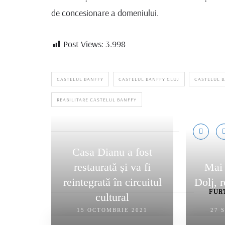
de concesionare a domeniului.
Post Views:
3.998
CASTELUL BANFFY
CASTELUL BANFFY CLUJ
CASTELUL B
REABILITARE CASTELUL BANFFY
Casa Dianu a fost
restaurată și va fi
Mai 
reintegrată în circuitul
Dolj, r
FUR
cultural
15 OCTOMBRIE 2021
27 