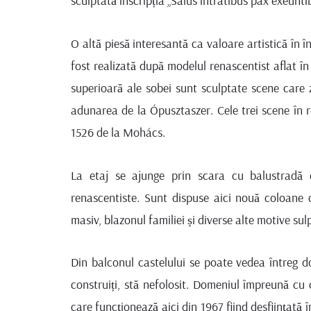
sculptată inscripția „Salus intratibus pax exeunti
O altă piesă interesantă ca valoare artistică în 
fost realizată după modelul renascentist aflat în 
superioară ale sobei sunt sculptate scene care 
adunarea de la Ópusztaszer. Cele trei scene în r
1526 de la Mohács.
La etaj se ajunge prin scara cu balustradă 
renascentiste. Sunt dispuse aici nouă coloane c
masiv, blazonul familiei și diverse alte motive sul
Din balconul castelului se poate vedea întreg d
construiți, stă nefolosit. Domeniul împreună cu 
care funcționează aici din 1967 fiind desființată 