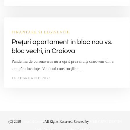
FINANȚARE ȘI LEGISLAȚIE
Prețuri apartament în bloc nou vs.
bloc vechi, în Craiova
Pandemia de coronavirus nu a oprit prea mulți craioveni din a
cumpăra locuințe. Volumul construcțiilor…
16 FEBRUARIE 2021
(C) 2020 -
casede10.com
. All Rights Reserved. Created by
WEB GRYG DESIGN