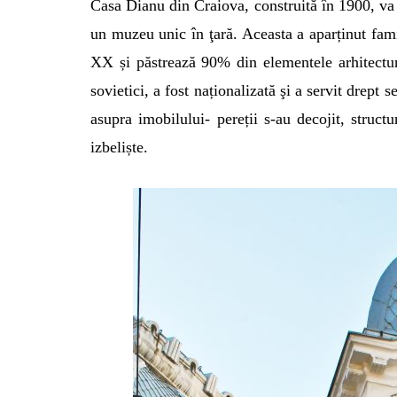
Casa Dianu din Craiova, construită în 1900, va 
un muzeu unic în ţară. Aceasta a aparținut fami
XX și păstrează 90% din elementele arhitectura
sovietici, a fost naționalizată şi a servit drept
asupra imobilului- pereții s-au decojit, struct
izbeliște.