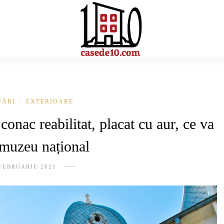
JĂRI
EXTERIOARE
/
onac reabilitat, placat cu aur, ce va
muzeu național
FEBRUARIE 2021