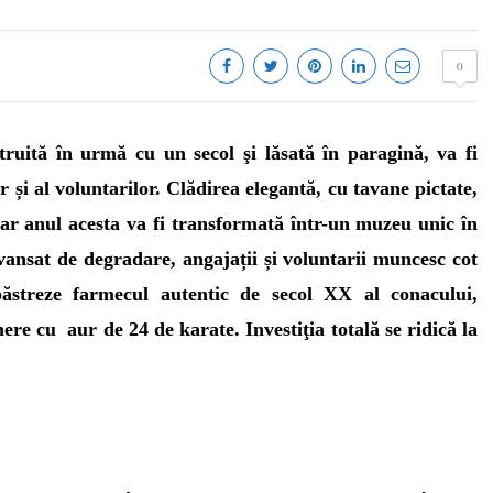
0
truită în urmă cu un secol şi lăsată în paragină, va fi
r și al
voluntarilor
.
Clădirea elegantă, cu tavane pictate,
 iar anul acesta va fi transformată într-un muzeu unic în
avansat de degradare, angajații și voluntarii muncesc cot
ăstreze farmecul autentic de secol XX al conacului,
ere cu aur de 24 de karate. Investiţia totală se ridică la