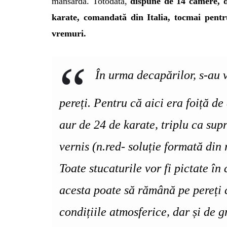
mansardă. Totodată,
d
ispune de 14 camere, d
karate,
comandată
din Italia, tocmai pent
vremuri.
În urma decapărilor, s-au 
pereți. Pentru că aici era foiță d
aur de 24 de karate, triplu ca supr
vernis (n.red- soluție formată din 
Toate stucaturile vor fi pictate în
acesta poate să rămână pe pereți c
condițiile atmosferice, dar și de g