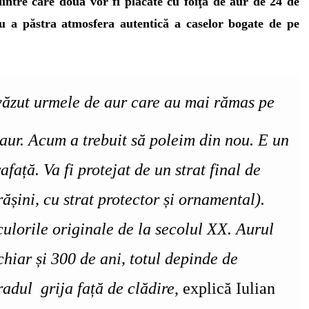
intre care două vor fi placate cu foiţă de aur de 24 de
ru a păstra atmosfera autentică a caselor bogate de pe
văzut urmele de aur care au mai rămas pe
e aur. Acum a trebuit să poleim din nou. E un
afață. Va fi protejat de un strat final de
rășini, cu strat protector și ornamental).
 culorile originale de la secolul XX. Aurul
hiar și 300 de ani, totul depinde de
radul grija față de clădire
, explică Iulian