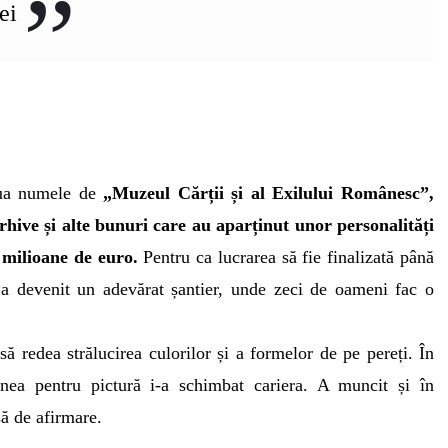
ei
lua numele de
„Muzeul Cărții și al Exilului Românesc”,
arhive și alte bunuri care au aparținut unor personalități
5 milioane de euro.
Pentru ca lucrarea să fie finalizată până
 a devenit un adevărat șantier, unde zeci de oameni fac o
să redea strălucirea culorilor și a formelor de pe pereți. În
iunea pentru pictură i-a schimbat cariera. A muncit și în
să de afirmare.