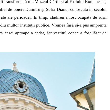
fi transformată în „Muzeul Cărţii şi al Exilului Românesc”,
liei de boieri Dumitru și Sofia Dianu, cunoscută în secolul
le ale perioadei. În timp, clădirea a fost ocupată de rușii
 sediu multor instituții publice. Vremea însă și-a pus amprenta
ura casei aproape a cedat, iar vestitul conac a fost lăsat de