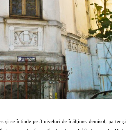
s și se întinde pe 3 niveluri de înălțime: demisol, parter și