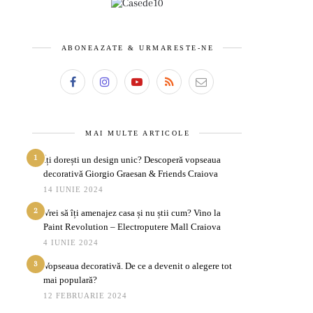
ABONEAZATE & URMARESTE-NE
MAI MULTE ARTICOLE
1
Îți dorești un design unic? Descoperă vopseaua
decorativă Giorgio Graesan & Friends Craiova
14 IUNIE 2024
2
Vrei să îți amenajez casa și nu știi cum? Vino la
Paint Revolution – Electroputere Mall Craiova
4 IUNIE 2024
3
Vopseaua decorativă. De ce a devenit o alegere tot
mai populară?
12 FEBRUARIE 2024