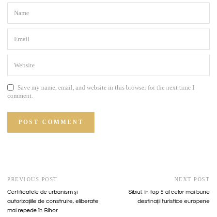
Save my name, email, and website in this browser for the next time I
comment.
PREVIOUS POST
NEXT POST
Certificatele de urbanism și
Sibiul, în top 5 al celor mai bune
autorizațiile de construire, eliberate
destinații turistice europene
mai repede în Bihor