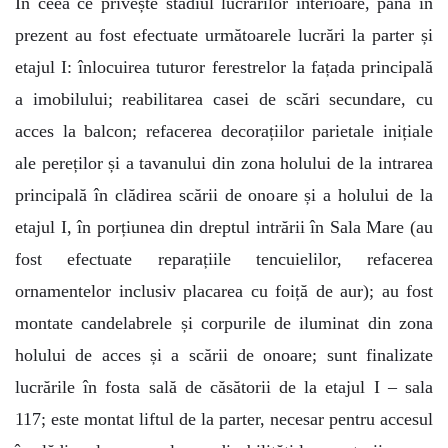
În ceea ce privește stadiul lucrărilor interioare, până în
prezent au fost efectuate următoarele lucrări la parter și
etajul I: înlocuirea tuturor ferestrelor la fațada principală
a imobilului; reabilitarea casei de scări secundare, cu
acces la balcon; refacerea decorațiilor parietale inițiale
ale pereților și a tavanului din zona holului de la intrarea
principală în clădirea scării de onoare și a holului de la
etajul I, în porțiunea din dreptul intrării în Sala Mare (au
fost efectuate reparațiile tencuielilor, refacerea
ornamentelor inclusiv placarea cu foiță de aur); au fost
montate candelabrele și corpurile de iluminat din zona
holului de acces și a scării de onoare; sunt finalizate
lucrările în fosta sală de căsătorii de la etajul I – sala
117; este montat liftul de la parter, necesar pentru accesul