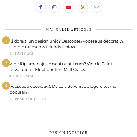
MAI MULTE ARTICOLE
1
Îți dorești un design unic? Descoperă vopseaua decorativă
Giorgio Graesan & Friends Craiova
14 IUNIE 2024
2
Vrei să îți amenajez casa și nu știi cum? Vino la Paint
Revolution – Electroputere Mall Craiova
4 IUNIE 2024
3
Vopseaua decorativă. De ce a devenit o alegere tot mai
populară?
12 FEBRUARIE 2024
DESIGN INTERIOR