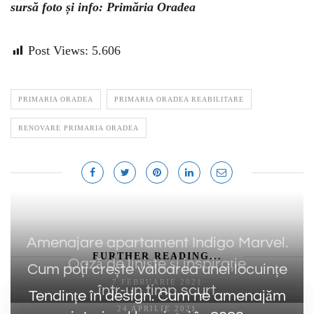
sursă foto și info: Primăria Oradea
Post Views:
5.606
PRIMARIA ORADEA
PRIMARIA ORADEA REABILITARE
RENOVARE PRIMARIA ORADEA
Amenajare apartament Indigo Marvel.
FURTHER READING...
Oază de liniște și inspirație
Cum poți crește valoarea unei locuințe
7 FEBRUARIE 2021
într-un timp scurt
Tendințe în design. Cum ne amenajăm
24 APRILIE 2021