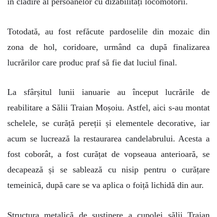
în clădire al persoanelor cu dizabilități locomotorii.
Totodată, au fost refăcute pardoselile din mozaic din
zona de hol, coridoare, urmând ca după finalizarea
lucrărilor care produc praf să fie dat luciul final.
La sfârșitul lunii ianuarie au început lucrările de
reabilitare a Sălii Traian Moșoiu. Astfel, aici s-au montat
schelele, se curăță pereții și elementele decorative, iar
acum se lucrează la restaurarea candelabrului. Acesta a
fost coborât, a fost curățat de vopseaua anterioară, se
decapează și se sablează cu nisip pentru o curățare
temeinică, după care se va aplica o foiță lichidă din aur.
Structura metalică de susținere a cupolei sălii Traian