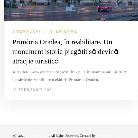
AMENAJĂRI
INTERIOARE
/
Primăria Oradea, în reabilitare. Un
monument istoric pregătit să devină
atracție turistică
sursa foto: www.oradeaheritage.ro Începute în toamna anului 2019,
lucrările de reabilitare a clădirii Primăriei Oradea…
10 FEBRUARIE 2021
(C) 2020 -
casede10.com
. All Rights Reserved. Created by
WEB GRYG DESIGN