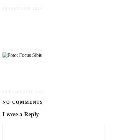
28 IANUARIE 2024
Morgan Residence: De ce să alegi un bloc
construit din cărămidă Porotherm?
28 IANUARIE 2024
Sibiul, în top 5 al celor mai bune destinații
turistice europene
10 FEBRUARIE 2021
NO COMMENTS
Leave a Reply