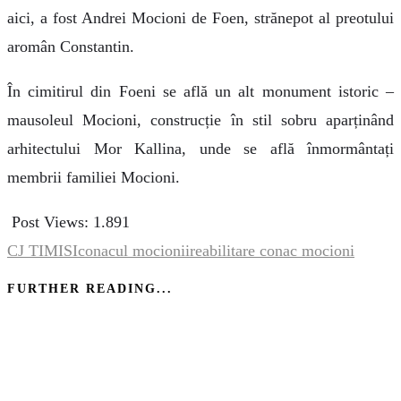
aici, a fost Andrei Mocioni de Foen, strănepot al preotului
aromân Constantin.
În cimitirul din Foeni se află un alt monument istoric –
mausoleul Mocioni, construcție în stil sobru aparținând
arhitectului Mor Kallina, unde se află înmormântați
membrii familiei Mocioni.
Post Views:
1.891
CJ TIMISI
conacul mocionii
reabilitare conac mocioni
FURTHER READING...
Morgan Residence Craiova. Un bloc de 500 de
tone de fier și beton. Siguranță, calitate