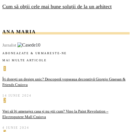
Cum să obții cele mai bune soluții de la un arhitect
ANA MARIA
Jurnalist
ABONEAZATE & URMARESTE-NE
MAI MULTE ARTICOLE
1
Îți dorești un design unic? Descoperă vopseaua decorativă Giorgio Graesan &
Friends Craiova
14 IUNIE 2024
2
Vrei să îți amenajez casa și nu știi cum? Vino la Paint Revolution –
Electroputere Mall Craiova
4 IUNIE 2024