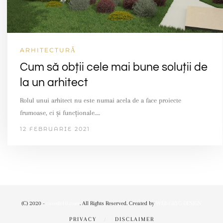
ARHITECTURĂ
Cum să obții cele mai bune soluții de
la un arhitect
Rolul unui arhitect nu este numai acela de a face proiecte
frumoase, ci și funcționale.…
12 FEBRUARIE 2021
(C) 2020 -
casede10.com
. All Rights Reserved. Created by
WEB GRYG DESIGN
PRIVACY
DISCLAIMER