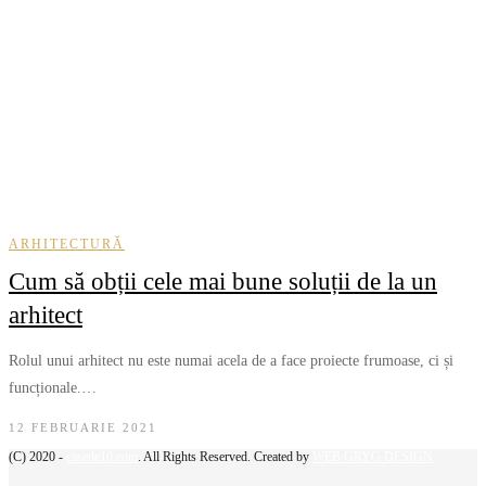
ARHITECTURĂ
Cum să obții cele mai bune soluții de la un
arhitect
Rolul unui arhitect nu este numai acela de a face proiecte frumoase, ci și
funcționale.…
12 FEBRUARIE 2021
(C) 2020 -
casede10.com
. All Rights Reserved. Created by
WEB GRYG DESIGN