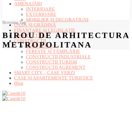
AMENAJĂRI
INTERIOARE
EXTERIOARE
MOBILIER ȘI DECORAȚIUNI
Browsing Tag
CASĂ ȘI GRĂDINĂ
FINANȚARE ȘI LEGISLAȚIE
BIROU DE ARHITECTURA
ARHITECTURĂ
CONSTRUCȚII
METROPOLITANA
MATERIALE
FERESTE ȘI TÂMPLĂRIE
CONSTRUCTII INDUSTRIALE
CONSTRUCTII TURISM
CONSTRUCTII AGREMENT
SMART CITY – CASE VERZI
CASE ȘI APARTEMENTE TURISTICE
Blog