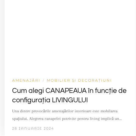
AMENAJĂRI
MOBILIER ȘI DECORAȚIUNI
/
Cum alegi CANAPEAUA în funcție de
configurația LIVINGULUI
Una dintre provocările amenajărilor interioare este mobilarea
spațiului. Alegerea canapelei potrivite pentru living implică un…
28 IANUARIE 2024