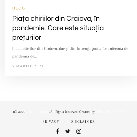
BLOG
Piața chiriilor din Craiova, în
pandemie. Care este situația
prețurilor
Piața chiriilor din Craiova, dar și din întreaga țară a fost afectată de
pandemia de…
5 MARTIE 2021
(C) 2020 -
casede10.com
. All Rights Reserved. Created by
WEB GRYG DESIGN
PRIVACY
DISCLAIMER