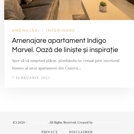
AMENAJĂRI
INTERIOARE
/
Amenajare apartament Indigo
Marvel. Oază de liniște și inspirație
Sper să vă surprind plăcut, plimbându-ne virtual prin interiorul
frumos al unui apartament din Craiova.…
7 FEBRUARIE 2021
(C) 2020 -
casede10.com
. All Rights Reserved. Created by
WEB GRYG DESIGN
PRIVACY
DISCLAIMER