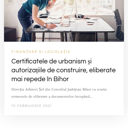
FINANȚARE ȘI LEGISLAȚIE
Certificatele de urbanism și
autorizațiile de construire, eliberate
mai repede în Bihor
Direcția Arhitect Șef din Consiliul Județean Bihor va scurta
termenele de eliberare a documentelor începând…
10 FEBRUARIE 2021