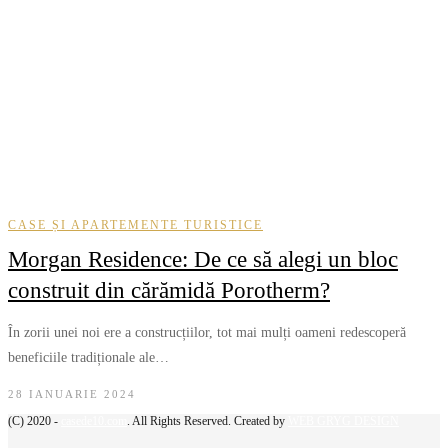
CASE ȘI APARTEMENTE TURISTICE
Morgan Residence: De ce să alegi un bloc
construit din cărămidă Porotherm?
În zorii unei noi ere a construcțiilor, tot mai mulți oameni redescoperă
beneficiile tradiționale ale…
28 IANUARIE 2024
(C) 2020 -
casede10.com
. All Rights Reserved. Created by
WEB GRYG DESIGN