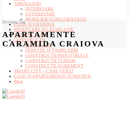
AMENAJĂRI
INTERIOARE
EXTERIOARE
MOBILIER ȘI DECORAȚIUNI
Browsing Tag
CASĂ ȘI GRĂDINĂ
FINANȚARE ȘI LEGISLAȚIE
APARTAMENTE
ARHITECTURĂ
CONSTRUCȚII
CARAMIDA CRAIOVA
MATERIALE
FERESTE ȘI TÂMPLĂRIE
CONSTRUCTII INDUSTRIALE
CONSTRUCTII TURISM
CONSTRUCTII AGREMENT
SMART CITY – CASE VERZI
CASE ȘI APARTEMENTE TURISTICE
Blog