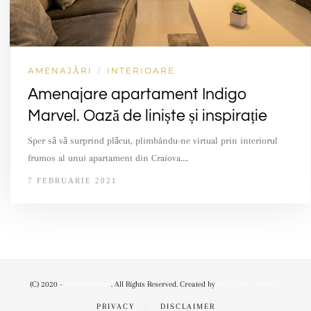
AMENAJĂRI
INTERIOARE
/
Amenajare apartament Indigo
Marvel. Oază de liniște și inspirație
Sper să vă surprind plăcut, plimbându-ne virtual prin interiorul
frumos al unui apartament din Craiova.…
7 FEBRUARIE 2021
(C) 2020 -
casede10.com
. All Rights Reserved. Created by
WEB GRYG DESIGN
PRIVACY
DISCLAIMER